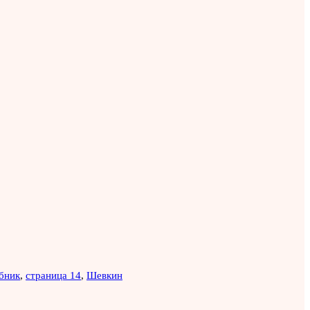
бник
,
страница 14
,
Шевкин