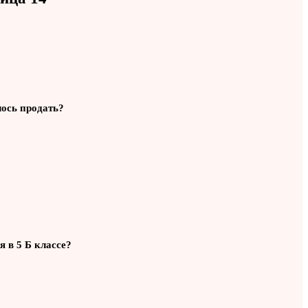
лось продать?
я в 5 Б классе?