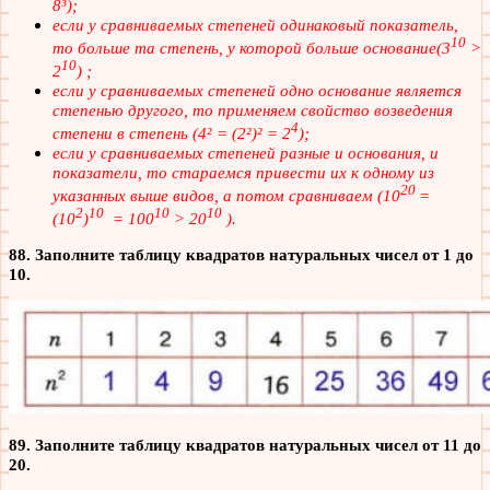
8³);
если у сравниваемых степеней одинаковый показатель,
10
то больше та степень, у которой больше основание(3
>
10
2
) ;
если у сравниваемых степеней одно основание является
степенью другого, то применяем свойство возведения
4
степени в степень (4² = (2²)² = 2
);
если у сравниваемых степеней разные и основания, и
показатели, то стараемся привести их к одному из
20
указанных выше видов, а потом сравниваем (10
=
2
10
10
10
(10
)
= 100
> 20
).
88. Заполните таблицу квадратов натуральных чисел от 1 до
10.
89. Заполните таблицу квадратов натуральных чисел от 11 до
20.