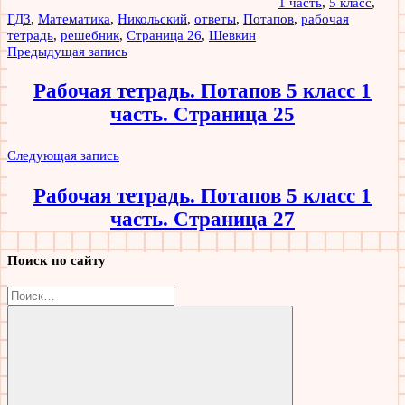
1 часть
,
5 класс
,
ГДЗ
,
Математика
,
Никольский
,
ответы
,
Потапов
,
рабочая
тетрадь
,
решебник
,
Страница 26
,
Шевкин
Навигация
Предыдущая запись
по
Рабочая тетрадь. Потапов 5 класс 1
записям
часть. Страница 25
Следующая запись
Рабочая тетрадь. Потапов 5 класс 1
часть. Страница 27
Поиск по сайту
Найти: