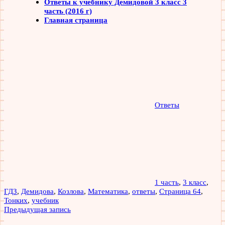
Ответы к учебнику Демидовой 3 класс 3
часть (2016 г)
Главная страница
Ответы
1 часть
,
3 класс
,
ГДЗ
,
Демидова
,
Козлова
,
Математика
,
ответы
,
Страница 64
,
Тонких
,
учебник
Навигация
Предыдущая запись
по