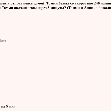
ек и отправились домой. Томми бежал со скоростью 240 м/мин,
 Томми оказался там через 3 минуты? (Томми и Анника бежали 
биля
у
 на 6 мин.