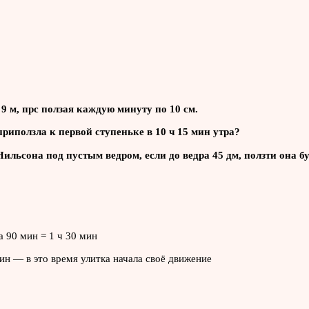
9 м, прс ползая каждую минуту по 10 см.
приползла к первой ступеньке в 10 ч 15 мин утра?
Нильсона под пустым ведром, если до ведра 45 дм, ползти она б
а 90 мин = 1 ч 30 мин
мин — в это время улитка начала своё движение