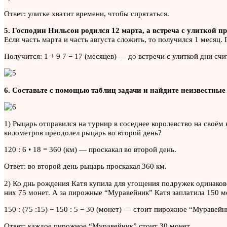
Ответ: улитке хватит времени, чтобы спрятаться.
5. Господин Нильсон родился 12 марта, а встреча с улиткой 
Если часть марта и часть августа сложить, то получился 1 месяц. 
Получится: 1 + 9 7 = 17 (месяцев) — до встречи с улиткой дни счи
6. Составьте с помощью таблиц задачи и найдите неизвестные
1) Рыцарь отправился на турнир в соседнее королевство на своём к
километров преодолел рыцарь во второй день?
120 : 6 • 18 = 360 (км) — проскакал во второй день.
Ответ: во второй день рыцарь проскакал 360 км.
2) Ко днь рождения Катя купила для угощения подружек одинако
них 75 монет. А за пирожные “Муравейник” Катя заплатила 150 
150 : (75 :15) = 150 : 5 = 30 (монет) — стоит пирожное “Муравейн
Ответ: каждое пирожное “Муравейник” стоит 30 монет.