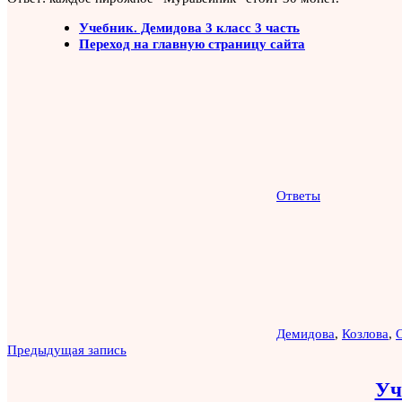
Учебник. Демидова 3 класс 3 часть
Переход на главную страницу сайта
Ответы
Демидова
,
Козлова
,
Навигация
Предыдущая запись
по
Уч
записям