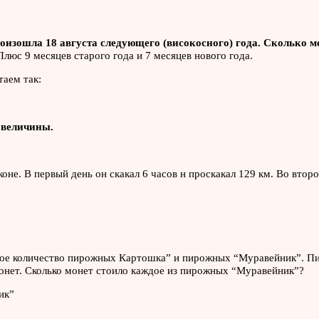
произошла 18 августа следующего (високосного) года. Сколько 
Плюс 9 месяцев старого года и 7 месяцев нового года.
таем так:
 величины.
оне. В первый день он скакал 6 часов н проскакал 129 км. Во второ
вое количество пирожных Картошка” и пирожных “Муравейник”. Пи
монет. Сколько монет стоило каждое из пирожных “Муравейник”?
ик”