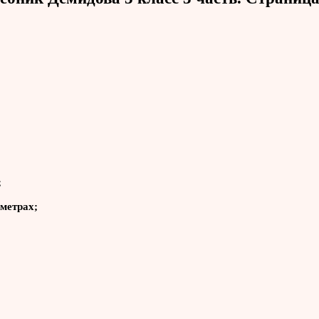
;
иметрах;