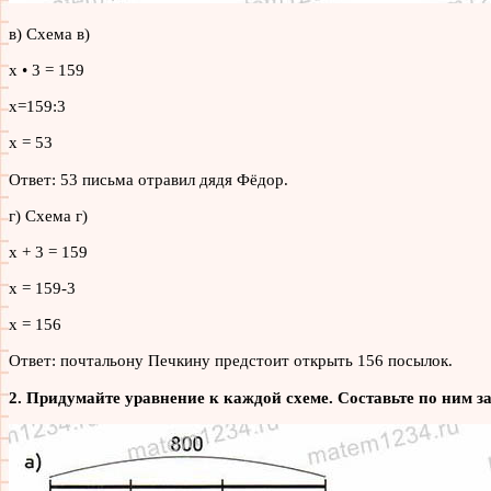
в) Схема в)
х • 3 = 159
х=159:3
х = 53
Ответ: 53 письма отравил дядя Фёдор.
г) Схема г)
х + 3 = 159
х = 159-3
х = 156
Ответ: почтальону Печкину предстоит открыть 156 посылок.
2. Придумайте уравнение к каждой схеме. Составьте по ним за