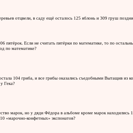
ревьев отцвели, в саду ещё осталось 125 яблонь и 309 груш поздни
506 пятёрок. Если не считать пятёрки по математике, то по осталь
год по математике?
достала 104 гриба, и все грибы оказались съедобными Вытащив из ко
 у Гека?
ество марок, но у дяди Фёдора в альбоме кроме марок находились 1
 310 «марочно-конфетных» экспонатов?