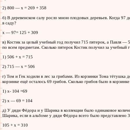
2) 800 — х = 269 + 358
б) В деревенском салу росло мною плодовых деревьев. Когда 97 де
в саду?
х — 97= 125 + 309
в) Костик за целый учебный год получил 715 пятерок, а Павля — 
по всем предметам. Сколько пятерок Костик получил за учебный 
1) 506 + х = 715
2) 715 — х = 506
г) Том и Гек ходили в лес за грибами. Из корзинки Тома тётушка 
корзинке ещё осталось 69 грибов. Сколько грибов было в корзинке
1) x- 104 =69
2) x — 69 = 104
д) У дяди Фёдора и у Шарика в коллекции было одинаковое колич
Шарика, если в альбоме у дяди Фёдора всего было представлено
105 + х = 310