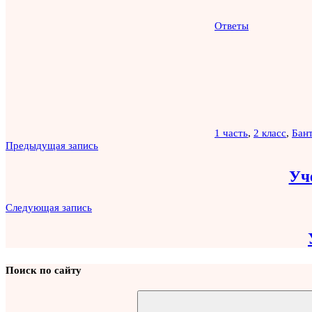
Ответы
1 часть
,
2 класс
,
Бан
Навигация
Предыдущая запись
по
Уч
записям
Следующая запись
Поиск по сайту
Найти: