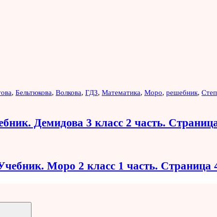
това
,
Бельтюкова
,
Волкова
,
ГДЗ
,
Математика
,
Моро
,
решебник
,
Степ
ебник. Демидова 3 класс 2 часть. Страница
Учебник. Моро 2 класс 1 часть. Страница 