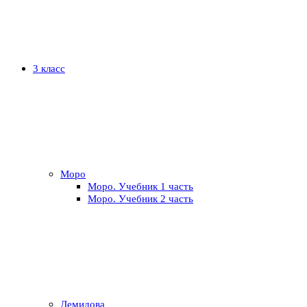
3 класс
Моро
Моро. Учебник 1 часть
Моро. Учебник 2 часть
Демидова