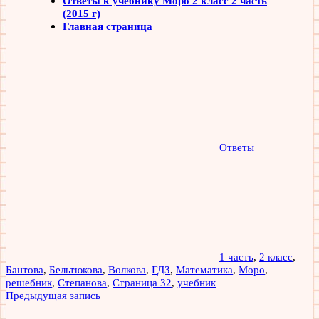
Ответы к учебнику Моро 2 класс 2 часть
(2015 г)
Главная страница
Ответы
1 часть
,
2 класс
,
Бантова
,
Бельтюкова
,
Волкова
,
ГДЗ
,
Математика
,
Моро
,
решебник
,
Степанова
,
Страница 32
,
учебник
Навигация
Предыдущая запись
по