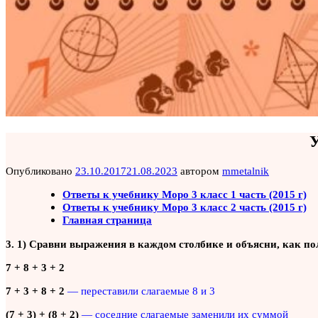
У
Опубликовано
23.10.2017
21.08.2023
автором
mmetalnik
Ответы к учебнику Моро 3 класс 1 часть (2015 г)
Ответы к учебнику Моро 3 класс 2 часть (2015 г)
Главная страница
3. 1) Сравни выражения в каждом столбике и объясни, как п
7 + 8 + 3 + 2
7 + 3 + 8 + 2
—
переставили слагаемые 8 и 3
(7 + 3) + (8 + 2)
— соседние слагаемые заменили их суммой