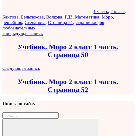
1 часть
,
2 класс
,
Бантова
,
Бельтюкова
,
Волкова
,
ГДЗ
,
Математика
,
Моро
,
решебник
,
Степанова
,
Страница 51
,
странички для
любознательных
Навигация
Предыдущая запись
по
Учебник. Моро 2 класс 1 часть.
записям
Страница 50
Следующая запись
Учебник. Моро 2 класс 1 часть.
Страница 52
Поиск по сайту
Найти: