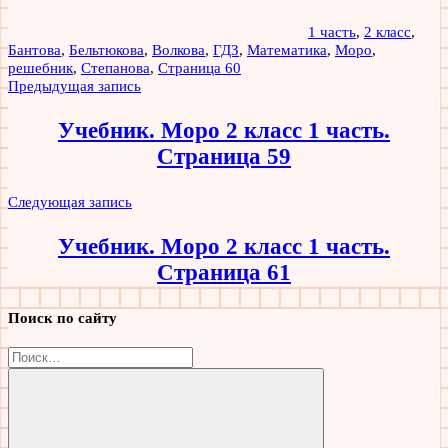
1 часть
,
2 класс
,
Бантова
,
Бельтюкова
,
Волкова
,
ГДЗ
,
Математика
,
Моро
,
решебник
,
Степанова
,
Страница 60
Навигация
Предыдущая запись
по
Учебник. Моро 2 класс 1 часть.
записям
Страница 59
Следующая запись
Учебник. Моро 2 класс 1 часть.
Страница 61
Поиск по сайту
Найти: