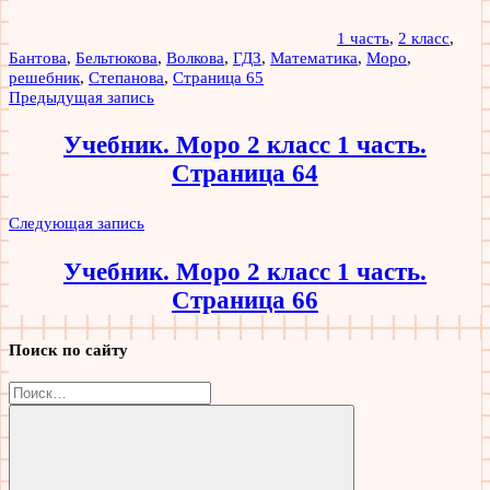
1 часть
,
2 класс
,
Бантова
,
Бельтюкова
,
Волкова
,
ГДЗ
,
Математика
,
Моро
,
решебник
,
Степанова
,
Страница 65
Навигация
Предыдущая запись
по
Учебник. Моро 2 класс 1 часть.
записям
Страница 64
Следующая запись
Учебник. Моро 2 класс 1 часть.
Страница 66
Поиск по сайту
Найти: