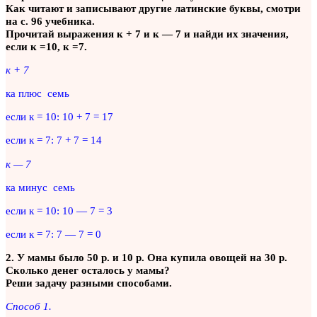
Как читают и записывают другие латинские буквы, смотри
на с. 96 учебника.
Прочитай выражения к + 7 и к — 7 и найди их значения,
если к =10, к =7.
к + 7
ка плюс семь
если к = 10: 10 + 7 = 17
если к = 7: 7 + 7 = 14
к — 7
ка минус семь
если к = 10: 10 — 7 = 3
если к = 7: 7 — 7 = 0
2. У мамы было 50 р. и 10 р. Она купила овощей на 30 р.
Сколько денег осталось у мамы?
Реши задачу разными способами.
Способ 1.