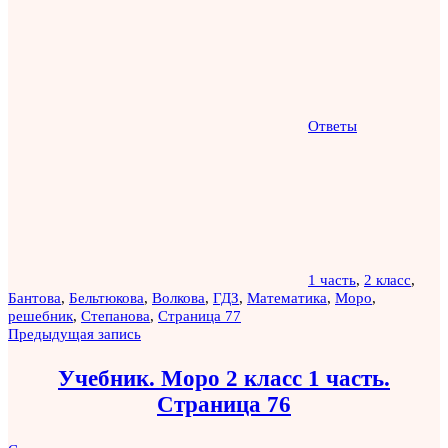
Ответы
1 часть
,
2 класс
,
Бантова
,
Бельтюкова
,
Волкова
,
ГДЗ
,
Математика
,
Моро
,
решебник
,
Степанова
,
Страница 77
Навигация
Предыдущая запись
по
Учебник. Моро 2 класс 1 часть.
записям
Страница 76