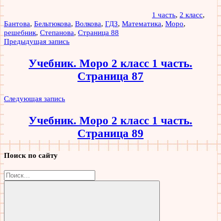
1 часть
,
2 класс
,
Бантова
,
Бельтюкова
,
Волкова
,
ГДЗ
,
Математика
,
Моро
,
решебник
,
Степанова
,
Страница 88
Навигация
Предыдущая запись
по
Учебник. Моро 2 класс 1 часть.
записям
Страница 87
Следующая запись
Учебник. Моро 2 класс 1 часть.
Страница 89
Поиск по сайту
Найти: