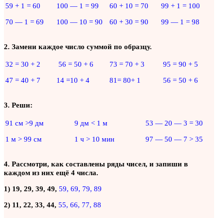
59 + 1 = 60
100 — 1 = 99
60 + 10 = 70
99 + 1 = 100
70 — 1 = 69
100 — 10 = 90
60 + 30 = 90
99 — 1 = 98
2. Замени каждое число суммой по образцу.
32 = 30 + 2
56 = 50 + 6
73 = 70 + 3
95 = 90 + 5
47 = 40 + 7
14 =10 + 4
81= 80+ 1
56 = 50 + 6
3. Реши:
91 см >9 дм
9 дм < 1 м
53 — 20 — 3 = 30
1 м > 99 см
1 ч > 10 мин
97 — 50 — 7 > 35
4. Рассмотри, как составлены ряды чисел, и запиши в
каждом из них ещё 4 числа.
1) 19, 29, 39, 49,
59, 69, 79, 89
2) 11, 22, 33, 44,
55, 66, 77, 88