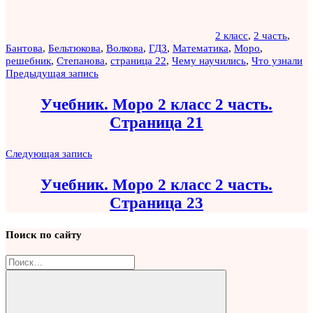
2 класс
,
2 часть
,
Бантова
,
Бельтюкова
,
Волкова
,
ГДЗ
,
Математика
,
Моро
,
решебник
,
Степанова
,
страница 22
,
Чему научились
,
Что узнали
Навигация
Предыдущая запись
по
Учебник. Моро 2 класс 2 часть.
записям
Страница 21
Следующая запись
Учебник. Моро 2 класс 2 часть.
Страница 23
Поиск по сайту
Найти: