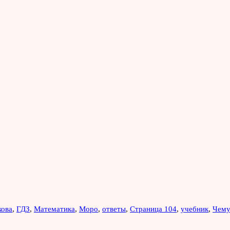
кова
,
ГДЗ
,
Математика
,
Моро
,
ответы
,
Страница 104
,
учебник
,
Чему