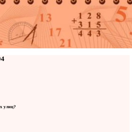
04
ух улиц?