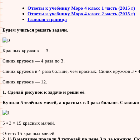
Ответы к учебнику Моро 4 класс 1 часть (2015 г)
Ответы к учебнику Моро 4 класс 2 часть (2015 г)
Главная страница
Будем учиться решать задачи.
Красных кружков — 3.
Синих кружков — 4 раза по 3.
Синих кружков в 4 раза больше, чем красных. Синих кружков 3
•
Синих кружков — 12.
1. Сделай рисунок к задаче и реши её.
Купили 5 зелёных мячей, а красных в 3 раза больше. Скольк
5
•
3 = 15 красных мячей.
Ответ: 15 красных мячей
2. 1) В магазине продали 9 тетрадей по цене 3 р. за каждую. 