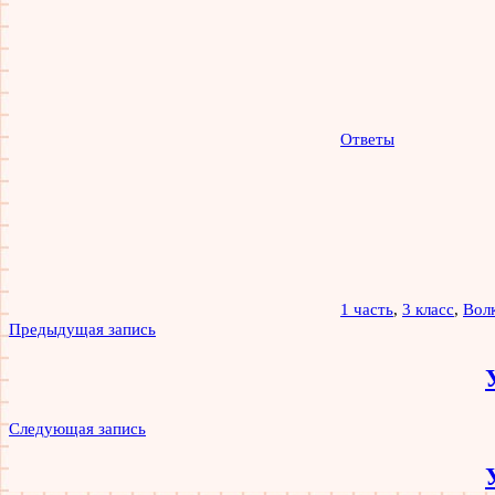
Ответы
1 часть
,
3 класс
,
Вол
Навигация
Предыдущая запись
по
записям
Следующая запись