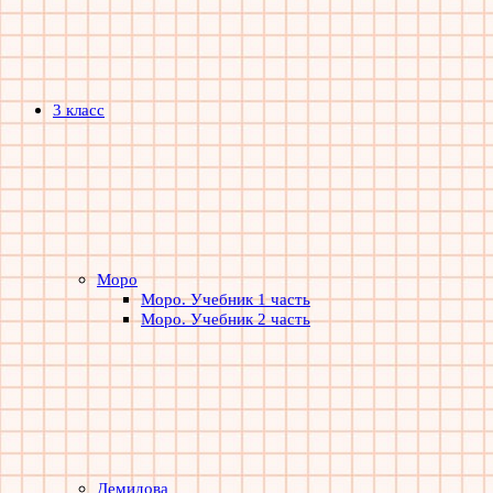
3 класс
Моро
Моро. Учебник 1 часть
Моро. Учебник 2 часть
Демидова