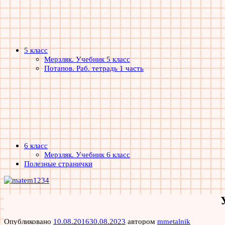
5 класс
Мерзляк. Учебник 5 класс
Потапов. Раб. тетрадь 1 часть
6 класс
Мерзляк. Учебник 6 класс
Полезные странички
Опубликовано
10.08.2016
30.08.2023
автором
mmetalnik