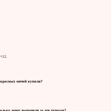
4=12.
о красных мячей купили?
Сколько денег выручили за эти тетради?