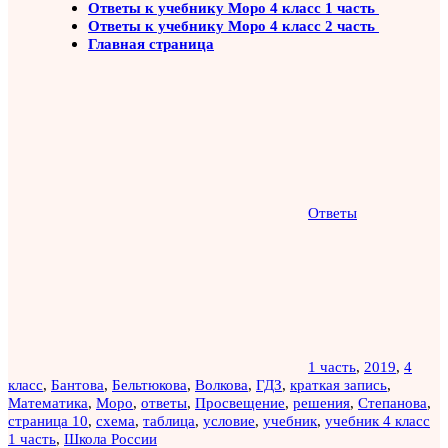
Ответы к учебнику Моро 4 класс 1 часть
Ответы к учебнику Моро 4 класс 2 часть
Главная страница
Ответы
1 часть
,
2019
,
4
класс
,
Бантова
,
Бельтюкова
,
Волкова
,
ГДЗ
,
краткая запись
,
Математика
,
Моро
,
ответы
,
Просвещение
,
решения
,
Степанова
,
страница 10
,
схема
,
таблица
,
условие
,
учебник
,
учебник 4 класс
1 часть
,
Школа России