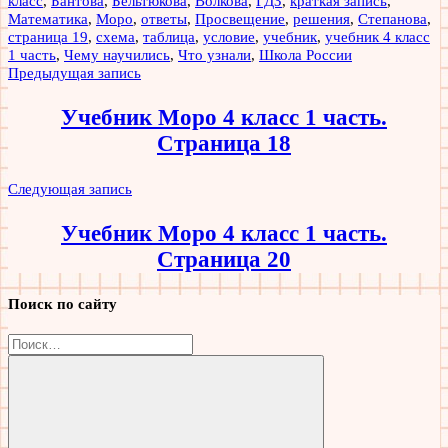
класс
,
Бантова
,
Бельтюкова
,
Волкова
,
ГДЗ
,
краткая запись
,
Математика
,
Моро
,
ответы
,
Просвещение
,
решения
,
Степанова
,
страница 19
,
схема
,
таблица
,
условие
,
учебник
,
учебник 4 класс
1 часть
,
Чему научились
,
Что узнали
,
Школа России
Навигация
Предыдущая запись
по
Учебник Моро 4 класс 1 часть.
записям
Страница 18
Следующая запись
Учебник Моро 4 класс 1 часть.
Страница 20
Поиск по сайту
Найти: