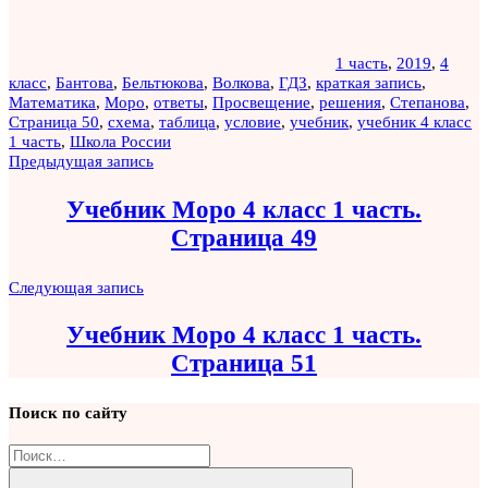
1 часть
,
2019
,
4
класс
,
Бантова
,
Бельтюкова
,
Волкова
,
ГДЗ
,
краткая запись
,
Математика
,
Моро
,
ответы
,
Просвещение
,
решения
,
Степанова
,
Страница 50
,
схема
,
таблица
,
условие
,
учебник
,
учебник 4 класс
1 часть
,
Школа России
Навигация
Предыдущая запись
по
Учебник Моро 4 класс 1 часть.
записям
Страница 49
Следующая запись
Учебник Моро 4 класс 1 часть.
Страница 51
Поиск по сайту
Найти: