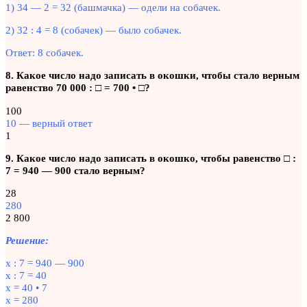
1) 34 — 2 = 32 (башмачка) — одели на собачек.
2) 32 : 4 = 8 (собачек) — было собачек.
Ответ: 8 собачек.
8. Какое число надо записать в окошки, чтобы стало верным
равенство 70 000 : □ = 700 • □?
100
10 — верный ответ
1
9. Какое число надо записать в окошко, чтобы равенство □ :
7 = 940 — 900 стало верным?
28
280
2 800
Решение:
х : 7 = 940 — 900
х : 7 = 40
х = 40 • 7
х = 280