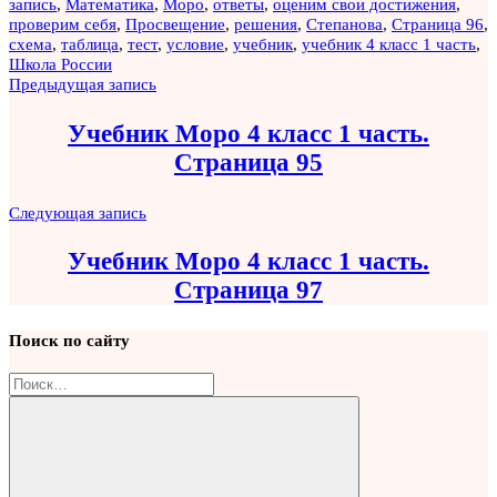
запись
,
Математика
,
Моро
,
ответы
,
оценим свои достижения
,
проверим себя
,
Просвещение
,
решения
,
Степанова
,
Страница 96
,
схема
,
таблица
,
тест
,
условие
,
учебник
,
учебник 4 класс 1 часть
,
Школа России
Навигация
Предыдущая запись
по
Учебник Моро 4 класс 1 часть.
записям
Страница 95
Следующая запись
Учебник Моро 4 класс 1 часть.
Страница 97
Поиск по сайту
Найти: