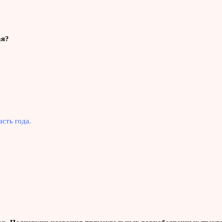
ая?
асть года.