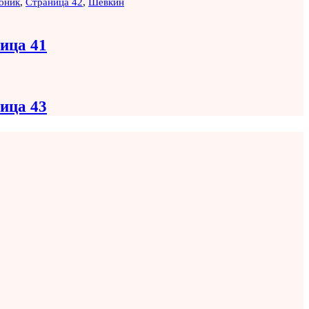
бник
,
Страница 42
,
Шевкин
ница 41
ница 43