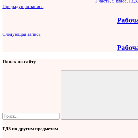
1 часть
,
5 класс
,
ГДЗ
Навигация
Предыдущая запись
по
Рабоча
записям
Следующая запись
Рабоча
Поиск по сайту
Найти:
Поиск
ГДЗ по другим предметам