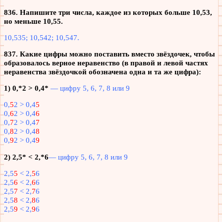
836. Напишите три числа, каждое из которых больше 10,53,
но меньше 10,55.
10,535; 10,542; 10,547.
837. Какие цифры можно поставить вместо звёздочек, чтобы
образовалось верное неравенство (в правой и левой частях
неравенства звёздочкой обозначена одна и та же цифра):
1) 0,*2 > 0,4*
— цифру 5, 6, 7, 8 или 9
0,
5
2 > 0,4
5
0,
6
2 > 0,4
6
0,
7
2 > 0,4
7
0,
8
2 > 0,4
8
0,
9
2 > 0,4
9
2) 2,5* < 2,*6
— цифру 5, 6, 7, 8 или 9
2,5
5
< 2,
5
6
2,5
6
< 2,
6
6
2,5
7
< 2,
7
6
2,5
8
< 2,
8
6
2,5
9
< 2,
9
6