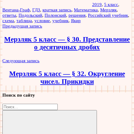
2019
,
5 класс
,
Вентана-Граф
,
ГДЗ
,
краткая запись
,
Математика
,
Мерзляк
,
ответы
,
Подольский
,
Полонский
,
решения
,
Российский учебник
,
схема
,
таблица
,
условие
,
учебник
,
Якир
Навигация
Предыдущая запись
по
Мерзляк 5 класс — § 30. Представление
записям
о десятичных дробях
Следующая запись
Мерзляк 5 класс — § 32. Округление
чисел. Прикидки
Поиск по сайту
Найти: