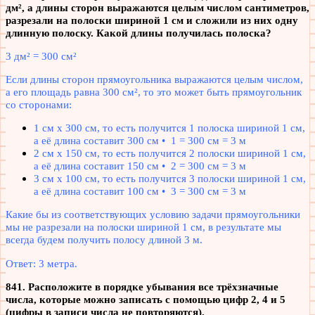
дм², а длины сторон выражаются целым числом сантиметров,
разрезали на полоски шириной 1 см и сложили из них одну
длинную полоску. Какой длины получилась полоска?
3 дм² = 300 см²
Если длины сторон прямоугольника выражаются целым числом,
а его площадь равна 300 см², то это может быть прямоугольник
со сторонами:
1 см х 300 см, то есть получится 1 полоска шириной 1 см,
а её длина составит 300 см • 1 = 300 см = 3 м
2 см х 150 см, то есть получится 2 полоски шириной 1 см,
а её длина составит 150 см • 2 = 300 см = 3 м
3 см х 100 см, то есть получится 3 полоски шириной 1 см,
а её длина составит 100 см • 3 = 300 см = 3 м
Какие бы из соответствующих условию задачи прямоугольники
мы не разрезали на полоски шириной 1 см, в результате мы
всегда будем получить полосу длиной 3 м.
Ответ: 3 метра.
841. Расположите в порядке убывания все трёхзначные
числа, которые можно записать с помощью цифр 2, 4 и 5
(цифры в записи числа не повторяются).