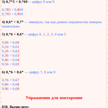
3) 0,7*5 < 0,*69
— цифру 8 или 9
0,7
8
5 < 0,
8
69
0,7
9
5 < 0,
9
69
4) 0,6* > 0,7*
— никакую, так как данное неравенство неверно
изначально.
5) 0,*6 < 0,6*
— цифру 0, 1, 2, 3, 4 или 5
0,
0
6 < 0,6
0
0,
1
6 < 0,6
1
0,
2
6 < 0,6
2
0,
3
6 < 0,6
3
0,
4
6 < 0,6
4
0,
5
6 < 0,6
5
6) 0,*6 > 0,6*
— цифру 7, 8 или 9
0,
7
6 > 0,6
7
0,
8
6 > 0,6
8
0,
9
6 > 0,6
9
Упражнения для повторения
838. Вычислите: