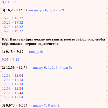
8,1 > 8,
0
9
3) 16,25 < 1*,32
— ц
ифру 6, 7, 8 или 9:
16,25 < 1
6
,32
16,25 < 1
7
,32
16,25 < 1
8
,32
16,25 < 1
9
,32
832. Какие цифры можно поставить вместо звёздочки, чтобы
образовалось верное неравенство:
1) 9,*5 < 9,12
— ц
ифру 0:
9,
0
5 < 9,12
2) 12,58 > 12,*4
— ц
ифру 0, 1, 2, 3, 4 или 5:
12,58 > 12,
0
4
12,58 > 12,
1
4
12,58 > 12,
2
4
12,58 > 12,
3
4
12,58 > 12,
4
4
12,58 > 12,
5
4
3) 0,0*3 > 0,064
— ц
ифру 7, 8 или 9: