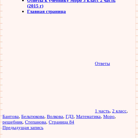
Ответы к учебнику Моро 3 класс 2 часть
(2015 г)
Главная страница
Ответы
1 часть
,
2 класс
,
Бантова
,
Бельтюкова
,
Волкова
,
ГДЗ
,
Математика
,
Моро
,
решебник
,
Степанова
,
Страница 84
Навигация
Предыдущая запись
по