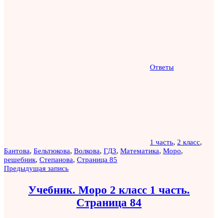
Ответы
1 часть
,
2 класс
,
Бантова
,
Бельтюкова
,
Волкова
,
ГДЗ
,
Математика
,
Моро
,
решебник
,
Степанова
,
Страница 85
Навигация
Предыдущая запись
по
Учебник. Моро 2 класс 1 часть.
записям
Страница 84