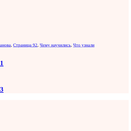
анова
,
Страница 92
,
Чему научились
,
Что узнали
91
93