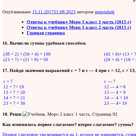
Опубликовано
15.11.2017
21.08.2023
автором
mmetalnik
Ответы к учебнику Моро 3 класс 1 часть (2015 г)
Ответы к учебнику Моро 3 класс 2 часть (2015 г)
Главная страница
16. Вычисли суммы удобным способом.
(38 + 2) + (56 + 4) = 100
(42 + 8)+ (13 + 
(23 + 7) + (11 + 9) = 50
(26 + 4) + (18 + 
17. Найди значения выражений с + 7 и с — 4 при с = 12, с = 13, 
с + 7
с — 7
12 + 7= 19
12 — 4 = 8
13 + 7 = 20
13 — 4 = 9
14 + 7 = 21
14 — 4 = 10
23 + 7 = 30
23 — 4= 19
18. Реши:
Как изменялось первое слагаемое? второе слагаемое? сумма?
Первое слагаемое увеличивается на 1, второе не изменяется, сумм