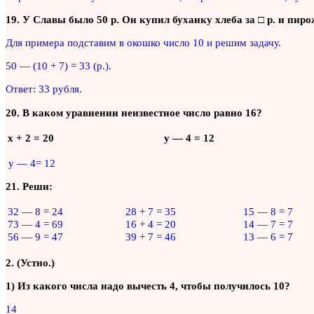
19. У Славы было 50 р. Он купил буханку хлеба за □ р. и пир
Для примера подставим в окошко число 10 и решим задачу.
50 — (10 + 7) = 33 (р.).
Ответ: 33 рубля.
20. В каком уравнении неизвестное число равно 16?
х + 2 = 20
у — 4 = 12
у — 4= 12
21. Реши:
32 — 8 = 24
28 + 7 = 35
15 — 8 = 7
73 — 4 = 69
16 + 4 = 20
14 — 7 = 7
56 — 9 = 47
39 + 7 = 46
13 — 6 = 7
2. (Устно.)
1) Из какого числа надо вычесть 4, чтобы получилось 10?
14