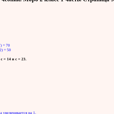
7) = 70
2) = 50
с = 14 и с = 23.
а увеличивается на 1.