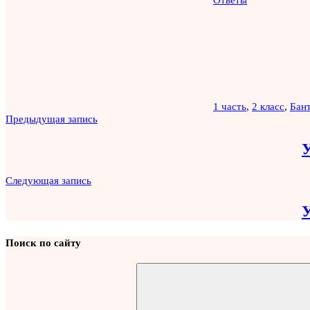
1 часть
,
2 класс
,
Бан
Навигация
Предыдущая запись
по
У
записям
Следующая запись
У
Поиск по сайту
Найти: