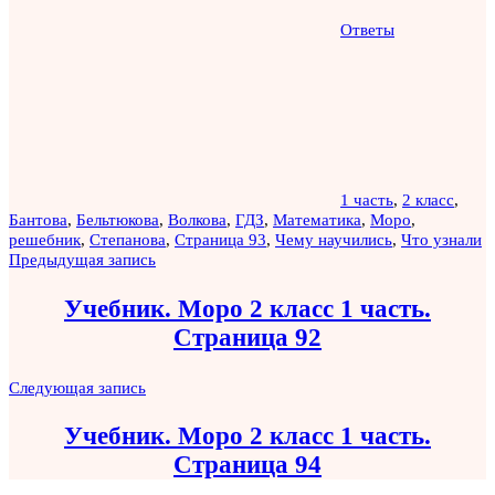
Ответы
1 часть
,
2 класс
,
Бантова
,
Бельтюкова
,
Волкова
,
ГДЗ
,
Математика
,
Моро
,
решебник
,
Степанова
,
Страница 93
,
Чему научились
,
Что узнали
Навигация
Предыдущая запись
по
Учебник. Моро 2 класс 1 часть.
записям
Страница 92
Следующая запись
Учебник. Моро 2 класс 1 часть.
Страница 94