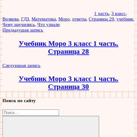
1 часть
,
3 класс
,
Волкова
,
ГДЗ
,
Математика
,
Моро
,
ответы
,
Страница 29
,
учебник
,
Чему научились
,
Что узнали
Навигация
Предыдущая запись
по
Учебник Моро 3 класс 1 часть.
записям
Страница 28
Следующая запись
Учебник Моро 3 класс 1 часть.
Страница 30
Поиск по сайту
Найти: