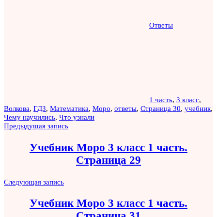
Ответы
1 часть
,
3 класс
,
Волкова
,
ГДЗ
,
Математика
,
Моро
,
ответы
,
Страница 30
,
учебник
,
Чему научились
,
Что узнали
Навигация
Предыдущая запись
по
Учебник Моро 3 класс 1 часть.
записям
Страница 29
Следующая запись
Учебник Моро 3 класс 1 часть.
Страница 31