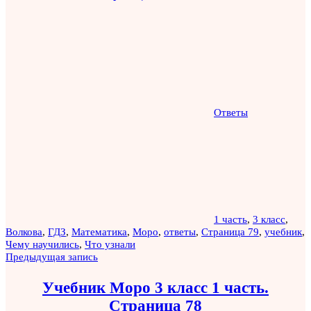
Ответы
1 часть
,
3 класс
,
Волкова
,
ГДЗ
,
Математика
,
Моро
,
ответы
,
Страница 79
,
учебник
,
Чему научились
,
Что узнали
Навигация
Предыдущая запись
по
Учебник Моро 3 класс 1 часть.
записям
Страница 78