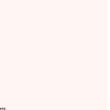
ата
.