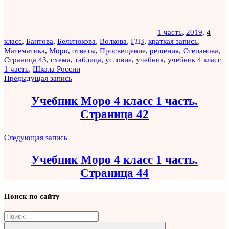
1 часть
,
2019
,
4
класс
,
Бантова
,
Бельтюкова
,
Волкова
,
ГДЗ
,
краткая запись
,
Математика
,
Моро
,
ответы
,
Просвещение
,
решения
,
Степанова
,
Страница 43
,
схема
,
таблица
,
условие
,
учебник
,
учебник 4 класс
1 часть
,
Школа России
Навигация
Предыдущая запись
по
Учебник Моро 4 класс 1 часть.
записям
Страница 42
Следующая запись
Учебник Моро 4 класс 1 часть.
Страница 44
Поиск по сайту
Найти: