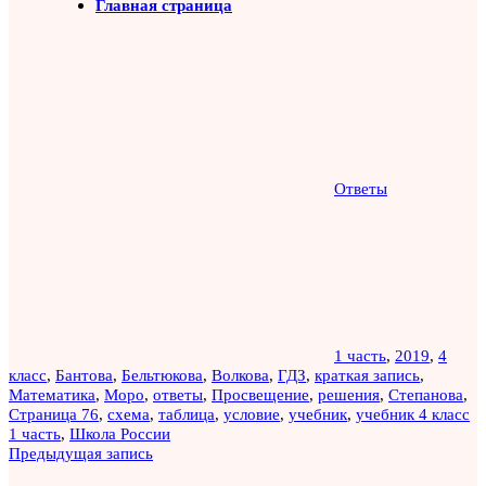
Главная страница
Ответы
1 часть
,
2019
,
4
класс
,
Бантова
,
Бельтюкова
,
Волкова
,
ГДЗ
,
краткая запись
,
Математика
,
Моро
,
ответы
,
Просвещение
,
решения
,
Степанова
,
Страница 76
,
схема
,
таблица
,
условие
,
учебник
,
учебник 4 класс
1 часть
,
Школа России
Навигация
Предыдущая запись
по